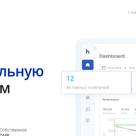
Гла
льную
12
ым
Активных компаний
Собственное
DMP