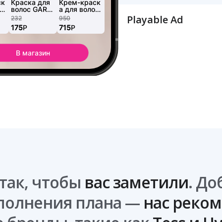
Playable Ad
так, чтобы
вас заметили
. Д
полнения плана —
нас реко