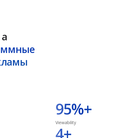
 а
аммные
кламы
95%+
Viewability
4+