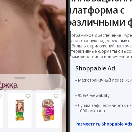
платформа с
различными 
Программное обеспечение Hype
полноэкранную видеорекламу в 
мобильных приложений, включа
интерактивные форматы с высо
взаимодействия и вовлеченност
Shoppable Ad
Межстраничный показ 75
95%+ Viewability
Лучшая эффективность це
1000 показов
Разместить Shoppable Ad