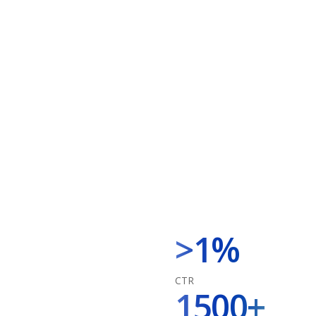
>1%
CTR
1500+