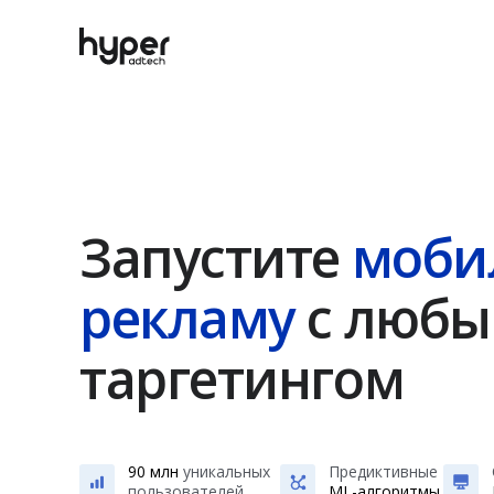
Запустите
моби
рекламу
с люб
таргетингом
90 млн
уникальных
Предиктивные
пользователей
ML-алгоритмы