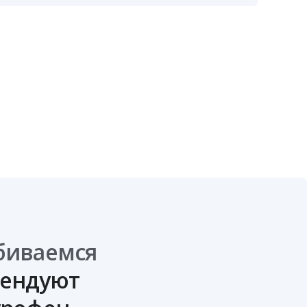
обиваемся
мендуют