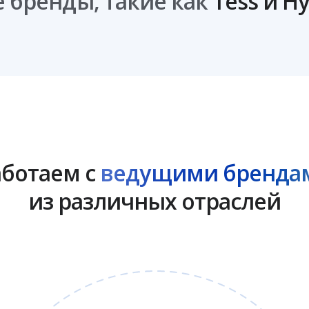
 бренды, такие как
Tess и Н
аботаем с
ведущими бренда
из различных отраслей